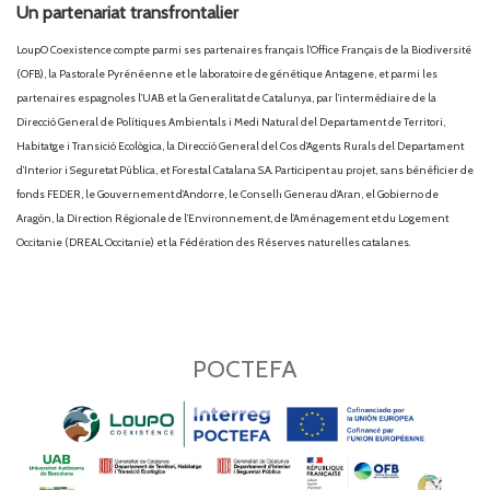
Un partenariat transfrontalier
LoupO Coexistence compte parmi ses partenaires français l’Office Français de la Biodiversité
(OFB), la Pastorale Pyrénéenne et le laboratoire de génétique Antagene, et parmi les
partenaires espagnoles l’UAB et la Generalitat de Catalunya, par l’intermédiaire de la
Direcció General de Polítiques Ambientals i Medi Natural del Departament de Territori,
Habitatge i Transició Ecològica, la Direcció General del Cos d’Agents Rurals del Departament
d’Interior i Seguretat Pública, et Forestal Catalana S.A. Participent au projet, sans bénéficier de
fonds FEDER, le Gouvernement d’Andorre, le Conselh Generau d’Aran, el Gobierno de
Aragón, la Direction Régionale de l’Environnement, de l’Aménagement et du Logement
Occitanie (DREAL Occitanie) et la Fédération des Réserves naturelles catalanes.
POCTEFA