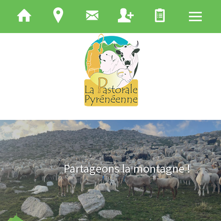
QUI SOMMES-NOUS
ELEVEURS
BERGERS
APICULTEURS
UTILISATEURS DE MONTAGNE
Partageons la montagne !
S'INFORMER
POCTEFA