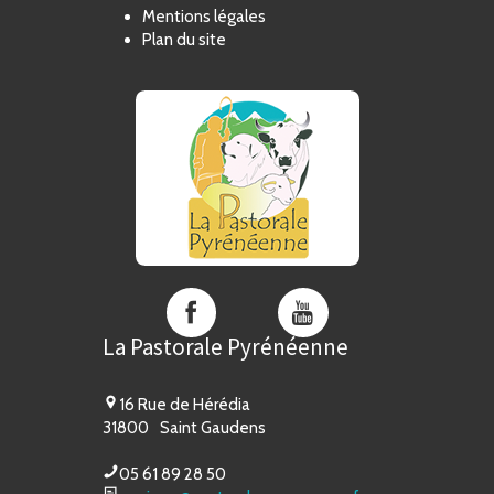
Mentions légales
Plan du site
La
La
Pastorale
Pastorale
La Pastorale Pyrénéenne
Pyrénéenne
Pyrénéenne
sur
sur
Facebook
YouTube
16 Rue de Hérédia
31800
Saint Gaudens
05 61 89 28 50