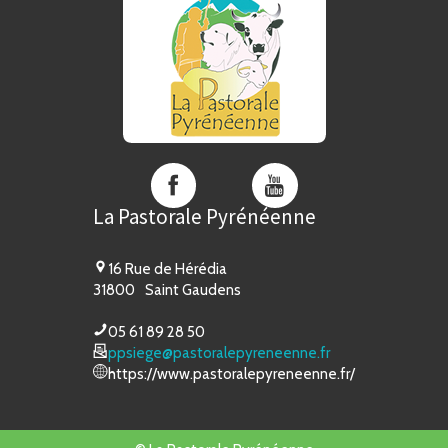
La
La
Pastorale
Pastorale
La Pastorale Pyrénéenne
Pyrénéenne
Pyrénéenne
sur
sur
Facebook
YouTube
16 Rue de Hérédia
31800
Saint Gaudens
05 61 89 28 50
ppsiege@pastoralepyreneenne.fr
https://www.pastoralepyreneenne.fr/