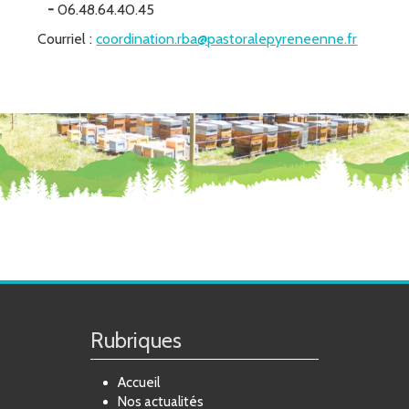
-
06.48.64.40.45
Courriel :
coordination.rba@pastoralepyreneenne.fr
Rubriques
Accueil
Nos actualités