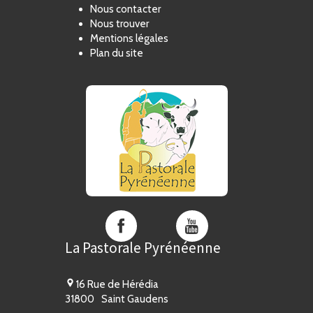
Nous contacter
Nous trouver
Mentions légales
Plan du site
La
La
Pastorale
Pastorale
La Pastorale Pyrénéenne
Pyrénéenne
Pyrénéenne
sur
sur
Facebook
YouTube
16 Rue de Hérédia
31800
Saint Gaudens