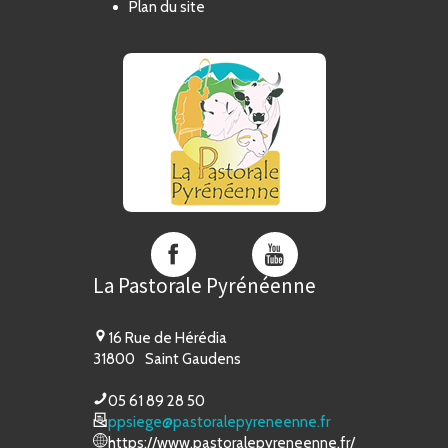
Plan du site
La
La
Pastorale
Pastorale
La Pastorale Pyrénéenne
Pyrénéenne
Pyrénéenne
sur
sur
Facebook
YouTube
16 Rue de Hérédia
31800
Saint Gaudens
05 61 89 28 50
ppsiege@pastoralepyreneenne.fr
https://www.pastoralepyreneenne.fr/